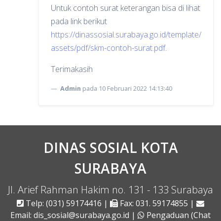
Untuk contoh surat keterangan bisa di lihat
pada link berikut
https://dinassosial.surabaya.go.id/template/
assets/pdf/skm-contoh-surat.pdf
.
Terimakasih
Admin
pada 10 Februari 2022 14:13:40
DINAS SOSIAL KOTA
SURABAYA
Jl. Arief Rahman Hakim no. 131 - 133 Surabaya
Telp: (031) 59174416 |
Fax: 031. 59174855 |
Email: dis_sosial@surabaya.go.id |
Pengaduan (Chat