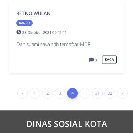
RETNO WULAN
BANSO
28 Oktober 2021 09:42:41
Dan suami saya sdh terdaftar MBR
BACA
1
‹
1
2
3
4
...
31
32
›
DINAS SOSIAL KOTA