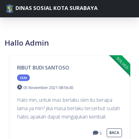
DINAS SOSIAL KOTA SURABAYA
Hallo Admin
SOLVED
RIBUT BUDI SANTOSO
SKM
05 November 2021 08:56:45
Halo min, untuk mas berlaku skm itu berapa
lama ya min? jika masa berlaku terserbut sudah
habis apakah dapat mengajukan kembali .
BACA
5