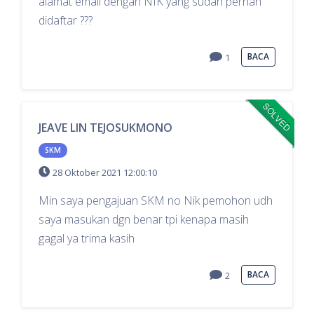
alamat email dengan NIK yang sudah pernah
didaftar ???
BACA
1
SOLVED
JEAVE LIN TEJOSUKMONO
SKM
28 Oktober 2021 12:00:10
Min saya pengajuan SKM no Nik pemohon udh
saya masukan dgn benar tpi kenapa masih
gagal ya trima kasih
BACA
2